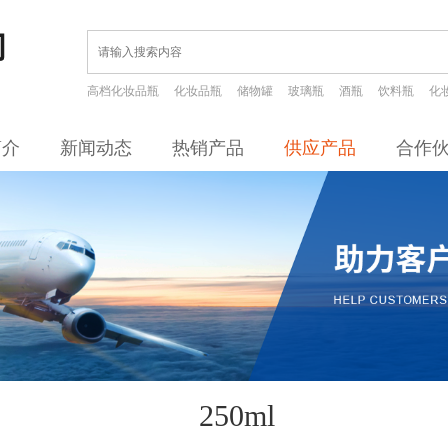
高档化妆品瓶
化妆品瓶
储物罐
玻璃瓶
酒瓶
饮料瓶
化
简介
新闻动态
热销产品
供应产品
合作
250ml