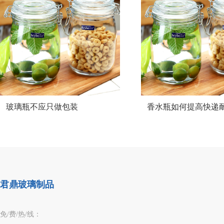
玻璃瓶不应只做包装
香水瓶如何提高快递
君鼎玻璃制品
免/费/热/线：